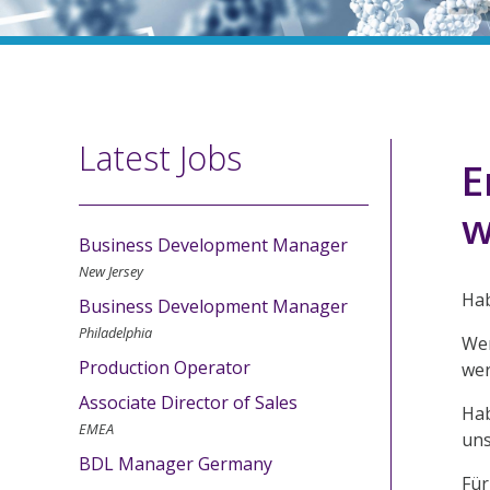
Latest Jobs
E
w
Business Development Manager
New Jersey
Hab
Business Development Manager
Philadelphia
Wen
Production Operator
wer
Associate Director of Sales
Hab
EMEA
uns
BDL Manager Germany
Für